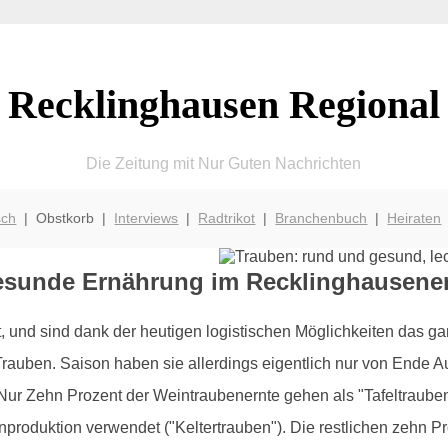
Recklinghausen Regional
Die Zeitung mit Nur Guten Nachrichten
sch
| Obstkorb |
Interviews
|
Radtrikot
|
Branchenbuch
|
Heiraten
gesunde Ernährung im Recklinghausene
und sind dank der heutigen logistischen Möglichkeiten das ga
e Trauben. Saison haben sie allerdings eigentlich nur von Ende 
r Zehn Prozent der Weintraubenernte gehen als "Tafeltrauben
inproduktion verwendet ("Keltertrauben"). Die restlichen zehn P