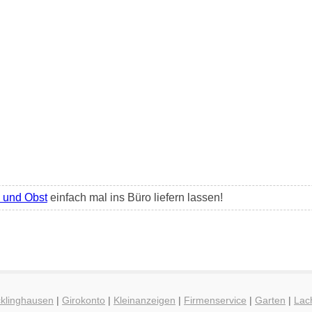
und Obst
einfach mal ins Büro liefern lassen!
cklinghausen
|
Girokonto
|
Kleinanzeigen
|
Firmenservice
|
Garten
|
Lac