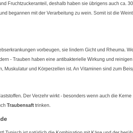
d Fruchtzuckeranteil, deshalb haben sie übrigens auch ca. 30
d begannen mit der Verarbeitung zu wein. Somit ist die Weintr
rebserkrankungen vorbeugen, sie lindern Gicht und Rheuma. Weit
dern - Trauben haben eine antibakterielle Wirkung und reinige
n, Muskulatur und Körperzellen ist. An Vitaminen sind zum Beis
aststoffen. Der Verzehr wirkt - besonders wenn auch die Kerne
uch
Traubensaft
trinken.
ade
! Typisch ist natürlich die Kombination mit Käse und der berü